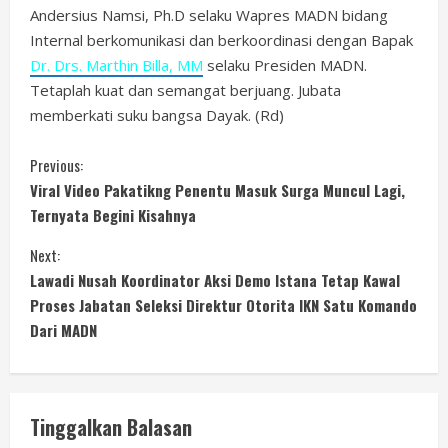
Andersius Namsi, Ph.D selaku Wapres MADN bidang
Internal berkomunikasi dan berkoordinasi dengan Bapak
Dr. Drs. Marthin Billa, MM
selaku Presiden MADN.
Tetaplah kuat dan semangat berjuang. Jubata
memberkati suku bangsa Dayak. (Rd)
C
Previous:
Viral Video Pakatikng Penentu Masuk Surga Muncul Lagi,
o
Ternyata Begini Kisahnya
n
Next:
Lawadi Nusah Koordinator Aksi Demo Istana Tetap Kawal
t
Proses Jabatan Seleksi Direktur Otorita IKN Satu Komando
i
Dari MADN
n
u
Tinggalkan Balasan