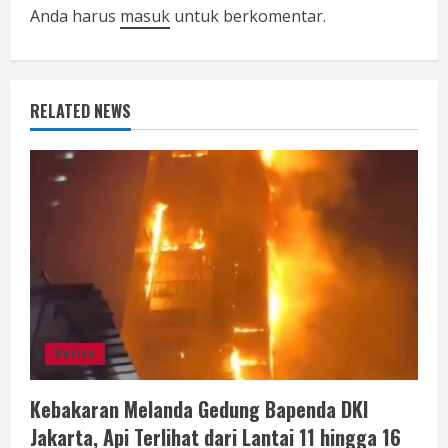
e
Anda harus
masuk
untuk berkomentar.
R
e
RELATED NEWS
a
d
i
n
g
Berita
Kebakaran Melanda Gedung Bapenda DKI
Jakarta, Api Terlihat dari Lantai 11 hingga 16