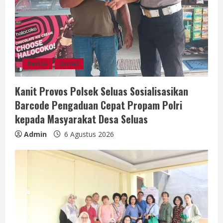
i
n
g
Berita
Jurnal
Kanit Provos Polsek Seluas Sosialisasikan
Barcode Pengaduan Cepat Propam Polri
kepada Masyarakat Desa Seluas
Admin
6 Agustus 2026