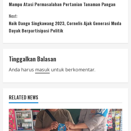
o
Mampu Atasi Permasalahan Pertanian Tanaman Pangan
n
Next:
Naik Dango Singkawang 2023, Cornelis Ajak Generasi Muda
t
Dayak Berpartisipasi Politik
i
n
Tinggalkan Balasan
u
Anda harus
masuk
untuk berkomentar.
e
R
RELATED NEWS
e
a
d