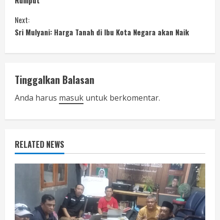
n
Next:
Sri Mulyani: Harga Tanah di Ibu Kota Negara akan Naik
t
i
n
Tinggalkan Balasan
u
Anda harus
masuk
untuk berkomentar.
e
R
RELATED NEWS
e
a
d