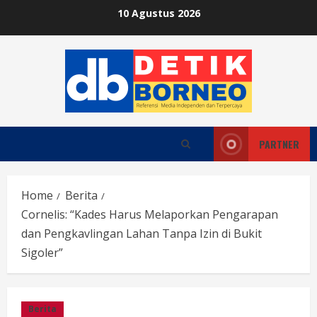
Skip
10 Agustus 2026
to
content
PARTNER
Home
Berita
Cornelis: “Kades Harus Melaporkan Pengarapan
dan Pengkavlingan Lahan Tanpa Izin di Bukit
Sigoler”
Berita