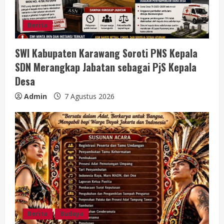
n
g
Berita
SWI Kabupaten Karawang Soroti PNS Kepala
SDN Merangkap Jabatan sebagai PjS Kepala
Desa
Admin
7 Agustus 2026
Berita
Budaya