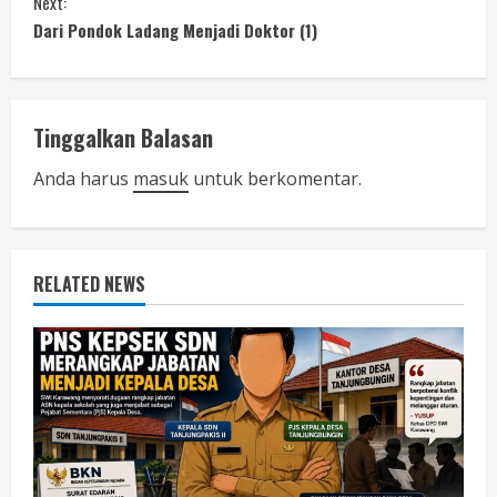
n
Next:
Dari Pondok Ladang Menjadi Doktor (1)
t
i
n
Tinggalkan Balasan
u
Anda harus
masuk
untuk berkomentar.
e
R
RELATED NEWS
e
a
d
i