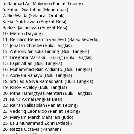
5. Rahmad Adi Mulyono (Panjat Tebing)
6. Fathur Gustafian (Menembak)
7. Rio Waida (Selancar Ombak)
8. Eko Yuli Irawan (Angkat Besi)
9. Rizki Juniansyah (Angkat Besi)
10. Memo (Dayung)
11. Bernard Benyamin van Aert (Balap Sepeda)
12. Jonatan Christie (Bulu Tangkis)
13. Anthony Sinisuka Ginting (Bulu Tangkis)
14. Gregoria Mariska Tunjung (Bulu Tangkis)
15. Fajar Alfian (Bulu Tangkis)
16. Muhammad Rian Ardianto (Bulu Tangkis)
17. Apriyani Rahayu (Bulu Tangkis)
18. Siti Fadia Silva Ramadhanti (Bulu Tangkis)
19. Rinov Rivaldy (Bulu Tangkis)
20. Pitha Haningtyas Mentari (Bulu Tangkis)
21. Nurul Akmal (Angkat Besi)
22. Raji’ah Sallsabilah (Panjat Tebing)
23. Veddriq Leonardo (Panjat Tebing)
24. Maryam March Maharani (Judo)
25. Lalu Muhammad Zohri (Atletik)
26. Rezza Octavia (Panahan)