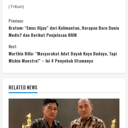
(Tribun)
C
Previous:
Kratom: “Emas Hijau” dari Kalimantan, Harapan Baru Dunia
o
Medis? dan Berikut Penjelasan BRIN
n
Next:
Marthin Billa: “Masyarakat Adat Dayak Kaya Budaya, Tapi
t
Miskin Maestro!” – Ini 4 Penyebab Utamanya
i
n
RELATED NEWS
u
e
R