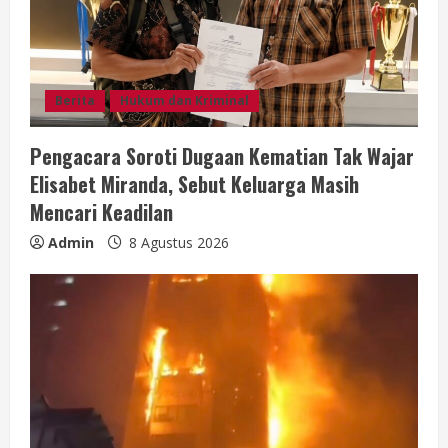
e
a
d
Berita
Hukum dan Kriminal
i
Pengacara Soroti Dugaan Kematian Tak Wajar
n
Elisabet Miranda, Sebut Keluarga Masih
g
Mencari Keadilan
Admin
8 Agustus 2026