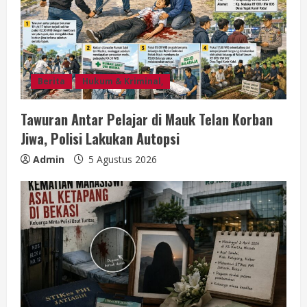
a
d
i
Berita
Hukum & Kriminal,
n
Tawuran Antar Pelajar di Mauk Telan Korban
g
Jiwa, Polisi Lakukan Autopsi
Admin
5 Agustus 2026