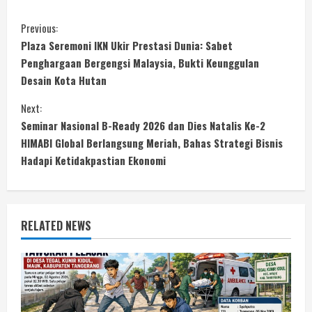
C
Previous:
Plaza Seremoni IKN Ukir Prestasi Dunia: Sabet
o
Penghargaan Bergengsi Malaysia, Bukti Keunggulan
Desain Kota Hutan
n
Next:
t
Seminar Nasional B-Ready 2026 dan Dies Natalis Ke-2
i
HIMABI Global Berlangsung Meriah, Bahas Strategi Bisnis
Hadapi Ketidakpastian Ekonomi
n
u
RELATED NEWS
e
R
e