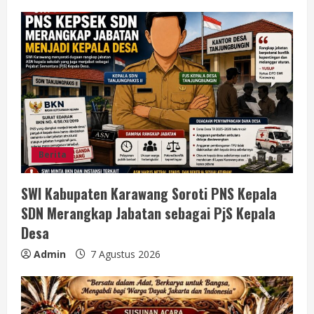
u
e
R
e
a
d
Berita
i
SWI Kabupaten Karawang Soroti PNS Kepala
n
SDN Merangkap Jabatan sebagai PjS Kepala
g
Desa
Admin
7 Agustus 2026