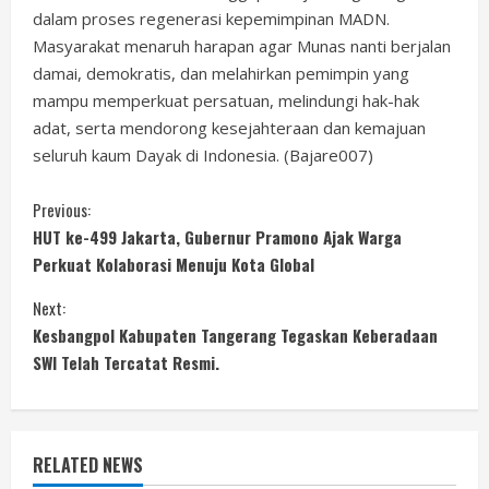
dalam proses regenerasi kepemimpinan MADN.
Masyarakat menaruh harapan agar Munas nanti berjalan
damai, demokratis, dan melahirkan pemimpin yang
mampu memperkuat persatuan, melindungi hak-hak
adat, serta mendorong kesejahteraan dan kemajuan
seluruh kaum Dayak di Indonesia. (Bajare007)
C
Previous:
HUT ke-499 Jakarta, Gubernur Pramono Ajak Warga
o
Perkuat Kolaborasi Menuju Kota Global
n
Next:
Kesbangpol Kabupaten Tangerang Tegaskan Keberadaan
t
SWI Telah Tercatat Resmi.
i
n
RELATED NEWS