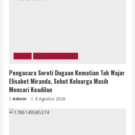
a
d
i
n
g
Berita
Hukum dan Kriminal
Pengacara Soroti Dugaan Kematian Tak Wajar
Elisabet Miranda, Sebut Keluarga Masih
Mencari Keadilan
Admin
8 Agustus 2026