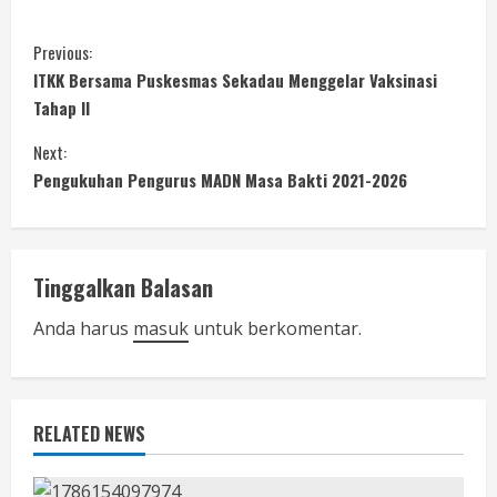
C
Previous:
ITKK Bersama Puskesmas Sekadau Menggelar Vaksinasi
o
Tahap II
n
Next:
Pengukuhan Pengurus MADN Masa Bakti 2021-2026
t
i
n
Tinggalkan Balasan
u
Anda harus
masuk
untuk berkomentar.
e
R
RELATED NEWS
e