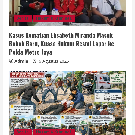
n
g
Berita
Hukum & Kriminal,
Kasus Kematian Elisabeth Miranda Masuk
Babak Baru, Kuasa Hukum Resmi Lapor ke
Polda Metro Jaya
Admin
6 Agustus 2026
Berita
Hukum & Kriminal,