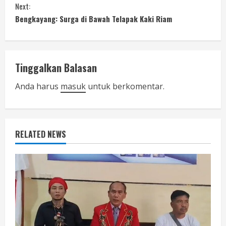
n
Next:
Bengkayang: Surga di Bawah Telapak Kaki Riam
t
i
n
Tinggalkan Balasan
u
Anda harus
masuk
untuk berkomentar.
e
R
RELATED NEWS
e
a
d
i