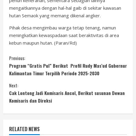
penuh keheranan, sementara sebagian lainnya
mengaitkannya dengan hal-hal gaib di sekitar kawasan
hutan Semaok yang memang dikenal angker.
Pihak desa mengimbau warga tetap tenang, namun
meningkatkan kewaspadaan saat beraktivitas di area
kebun maupun hutan. (Paran/Rd)
C
Previous:
Program “Gratis Pul” Berikut Profil Rudy Mas’ud Gubernur
o
Kalimantan Timur Terpilih Periode 2025-2030
n
Next:
Cak Lontong Jadi Komisaris Ancol, Berikut susunan Dewan
t
Komisaris dan Direksi
i
n
RELATED NEWS