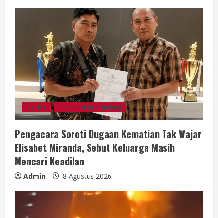
u
e
R
e
a
d
Berita
Hukum dan Kriminal
i
Pengacara Soroti Dugaan Kematian Tak Wajar
n
Elisabet Miranda, Sebut Keluarga Masih
g
Mencari Keadilan
Admin
8 Agustus 2026