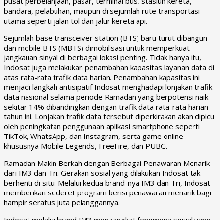
pusat perbelanjaan, pasar, terminal bus, stasiun kereta,
bandara, pelabuhan, maupun di sejumlah rute transportasi
utama seperti jalan tol dan jalur kereta api.
Sejumlah base transceiver station (BTS) baru turut dibangun
dan mobile BTS (MBTS) dimobilisasi untuk memperkuat
jangkauan sinyal di berbagai lokasi penting. Tidak hanya itu,
Indosat juga melakukan penambahan kapasitas layanan data di
atas rata-rata trafik data harian. Penambahan kapasitas ini
menjadi langkah antisipatif Indosat menghadapi lonjakan trafik
data nasional selama periode Ramadan yang berpotensi naik
sekitar 14% dibandingkan dengan trafik data rata-rata harian
tahun ini. Lonjakan trafik data tersebut diperkirakan akan dipicu
oleh peningkatan penggunaan aplikasi smartphone seperti
TikTok, WhatsApp, dan Instagram, serta game online
khususnya Mobile Legends, FreeFire, dan PUBG.
Ramadan Makin Berkah dengan Berbagai Penawaran Menarik
dari IM3 dan Tri. Gerakan sosial yang dilakukan Indosat tak
berhenti di situ. Melalui kedua brand-nya IM3 dan Tri, Indosat
memberikan sederet program berisi penawaran menarik bagi
hampir seratus juta pelanggannya.
Indosat melalui brand IM3 mengangkat fenomena sosial yang