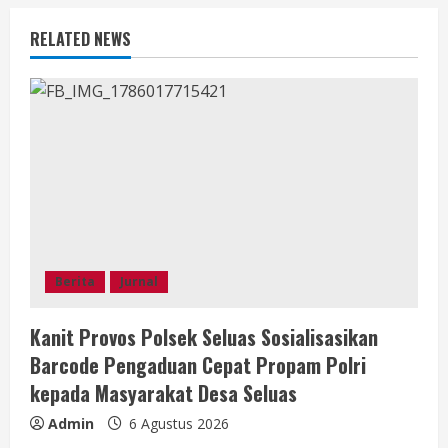
R
RELATED NEWS
e
a
d
i
n
g
Berita
Jurnal
Kanit Provos Polsek Seluas Sosialisasikan
Barcode Pengaduan Cepat Propam Polri
kepada Masyarakat Desa Seluas
Admin
6 Agustus 2026