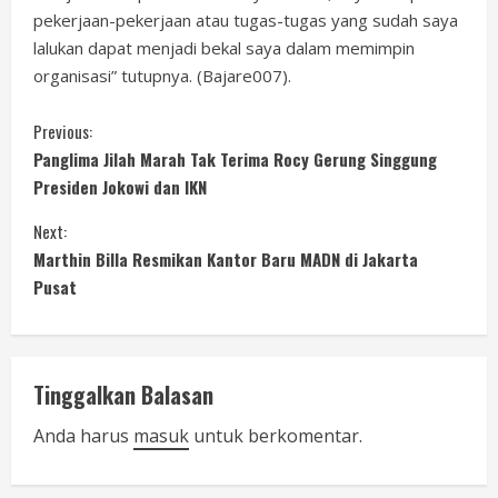
pekerjaan-pekerjaan atau tugas-tugas yang sudah saya
lalukan dapat menjadi bekal saya dalam memimpin
organisasi” tutupnya. (Bajare007).
C
Previous:
Panglima Jilah Marah Tak Terima Rocy Gerung Singgung
o
Presiden Jokowi dan IKN
n
Next:
Marthin Billa Resmikan Kantor Baru MADN di Jakarta
t
Pusat
i
n
Tinggalkan Balasan
u
Anda harus
masuk
untuk berkomentar.
e