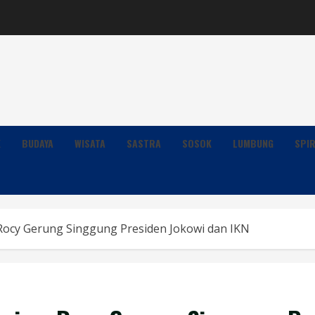
K
BUDAYA
WISATA
SASTRA
SOSOK
LUMBUNG
SPIR
Rocy Gerung Singgung Presiden Jokowi dan IKN