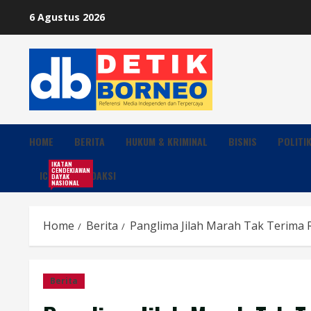
Skip
6 Agustus 2026
to
content
HOME
BERITA
HUKUM & KRIMINAL
BISNIS
POLITI
IKATAN
CENDEKIAWAN
ICDN
REDAKSI
DAYAK
NASIONAL
Home
Berita
Panglima Jilah Marah Tak Terima 
Berita