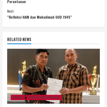
o
Perantauan
n
Next:
”Refleksi HAM dan Mukadimah UUD 1945”
t
i
n
RELATED NEWS
u
e
R
e
a
Berita
Hukum dan Kriminal
d