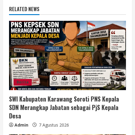
n
RELATED NEWS
u
e
R
e
a
d
Berita
i
SWI Kabupaten Karawang Soroti PNS Kepala
n
SDN Merangkap Jabatan sebagai PjS Kepala
g
Desa
Admin
7 Agustus 2026