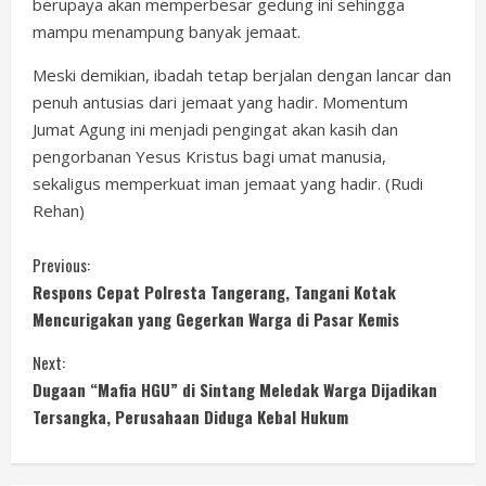
berupaya akan memperbesar gedung ini sehingga
mampu menampung banyak jemaat.
Meski demikian, ibadah tetap berjalan dengan lancar dan
penuh antusias dari jemaat yang hadir. Momentum
Jumat Agung ini menjadi pengingat akan kasih dan
pengorbanan Yesus Kristus bagi umat manusia,
sekaligus memperkuat iman jemaat yang hadir. (Rudi
Rehan)
C
Previous:
Respons Cepat Polresta Tangerang, Tangani Kotak
o
Mencurigakan yang Gegerkan Warga di Pasar Kemis
n
Next:
Dugaan “Mafia HGU” di Sintang Meledak Warga Dijadikan
t
Tersangka, Perusahaan Diduga Kebal Hukum
i