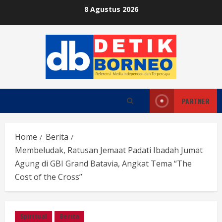
Skip
8 Agustus 2026
to
content
PARTNER
Home
Berita
Membeludak, Ratusan Jemaat Padati Ibadah Jumat
Agung di GBI Grand Batavia, Angkat Tema “The
Cost of the Cross”
Spiritual
Berita