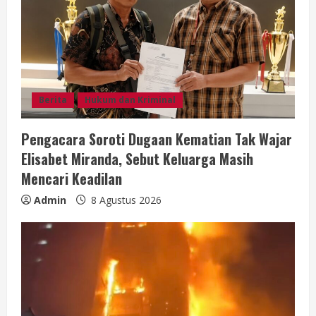
R
e
a
d
Berita
Hukum dan Kriminal
i
Pengacara Soroti Dugaan Kematian Tak Wajar
n
Elisabet Miranda, Sebut Keluarga Masih
g
Mencari Keadilan
Admin
8 Agustus 2026