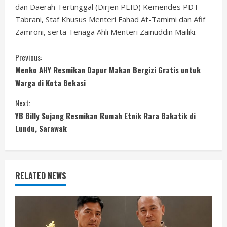
dan Daerah Tertinggal (Dirjen PEID) Kemendes PDT
Tabrani, Staf Khusus Menteri Fahad At-Tamimi dan Afif
Zamroni, serta Tenaga Ahli Menteri Zainuddin Mailiki.
C
Previous:
Menko AHY Resmikan Dapur Makan Bergizi Gratis untuk
o
Warga di Kota Bekasi
n
Next:
YB Billy Sujang Resmikan Rumah Etnik Rara Bakatik di
t
Lundu, Sarawak
i
n
RELATED NEWS
u
e