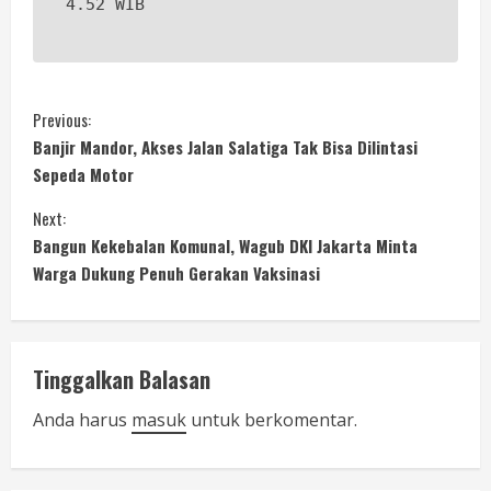
4.52 WIB
C
Previous:
Banjir Mandor, Akses Jalan Salatiga Tak Bisa Dilintasi
o
Sepeda Motor
n
Next:
Bangun Kekebalan Komunal, Wagub DKI Jakarta Minta
t
Warga Dukung Penuh Gerakan Vaksinasi
i
n
Tinggalkan Balasan
u
Anda harus
masuk
untuk berkomentar.
e