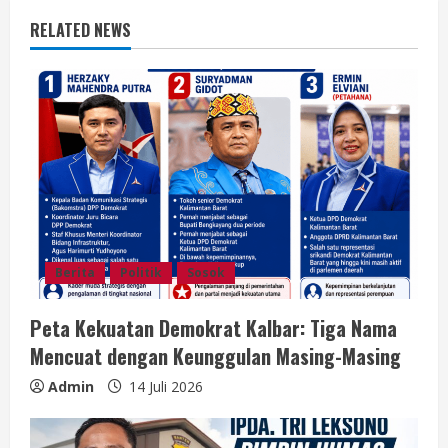
R
RELATED NEWS
e
a
d
i
n
g
Berita
Politik
Sosok
Peta Kekuatan Demokrat Kalbar: Tiga Nama
Mencuat dengan Keunggulan Masing-Masing
Admin
14 Juli 2026