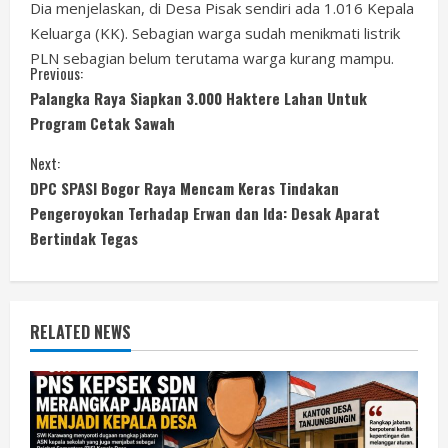
Dia menjelaskan, di Desa Pisak sendiri ada 1.016 Kepala
Keluarga (KK). Sebagian warga sudah menikmati listrik
PLN sebagian belum terutama warga kurang mampu.
C
Previous:
Palangka Raya Siapkan 3.000 Haktere Lahan Untuk
o
Program Cetak Sawah
n
Next:
DPC SPASI Bogor Raya Mencam Keras Tindakan
t
Pengeroyokan Terhadap Erwan dan Ida: Desak Aparat
i
Bertindak Tegas
n
u
RELATED NEWS
e
R