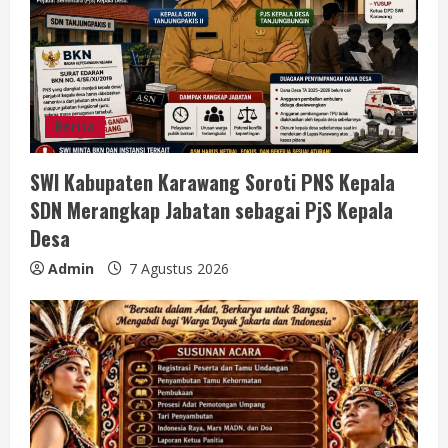
e
a
d
i
Berita
n
SWI Kabupaten Karawang Soroti PNS Kepala
SDN Merangkap Jabatan sebagai PjS Kepala
g
Desa
Admin
7 Agustus 2026