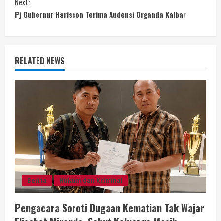
n
Next:
Pj Gubernur Harisson Terima Audensi Organda Kalbar
t
i
n
RELATED NEWS
u
e
R
e
a
Berita
Hukum dan Kriminal
d
i
Pengacara Soroti Dugaan Kematian Tak Wajar