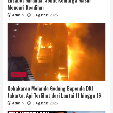
Elisabet Miranda, Sebut Keluarga Masih
n
Mencari Keadilan
g
Admin
8 Agustus 2026
Berita
Kebakaran Melanda Gedung Bapenda DKI
Jakarta, Api Terlihat dari Lantai 11 hingga 16
Admin
8 Agustus 2026