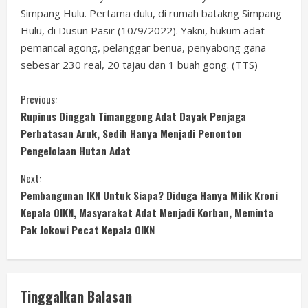
Simpang Hulu. Pertama dulu, di rumah batakng Simpang
Hulu, di Dusun Pasir (10/9/2022). Yakni, hukum adat
pemancal agong, pelanggar benua, penyabong gana
sebesar 230 real, 20 tajau dan 1 buah gong. (TTS)
C
Previous:
Rupinus Dinggah Timanggong Adat Dayak Penjaga
o
Perbatasan Aruk, Sedih Hanya Menjadi Penonton
Pengelolaan Hutan Adat
n
Next:
t
Pembangunan IKN Untuk Siapa? Diduga Hanya Milik Kroni
i
Kepala OIKN, Masyarakat Adat Menjadi Korban, Meminta
Pak Jokowi Pecat Kepala OIKN
n
u
Tinggalkan Balasan
e