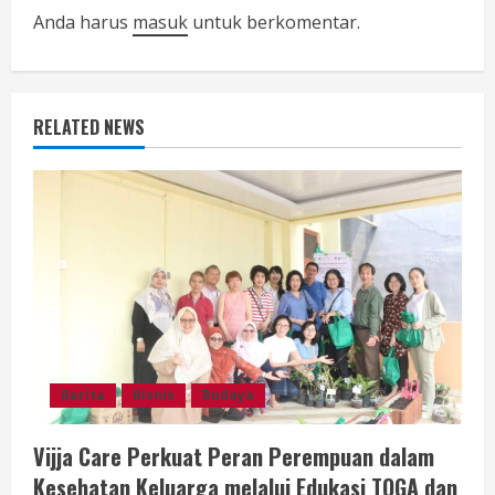
Anda harus
masuk
untuk berkomentar.
R
e
a
RELATED NEWS
d
i
n
g
Berita
Bisnis
Budaya
Vijja Care Perkuat Peran Perempuan dalam
Kesehatan Keluarga melalui Edukasi TOGA dan