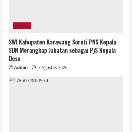
n
g
Berita
SWI Kabupaten Karawang Soroti PNS Kepala
SDN Merangkap Jabatan sebagai PjS Kepala
Desa
Admin
7 Agustus 2026