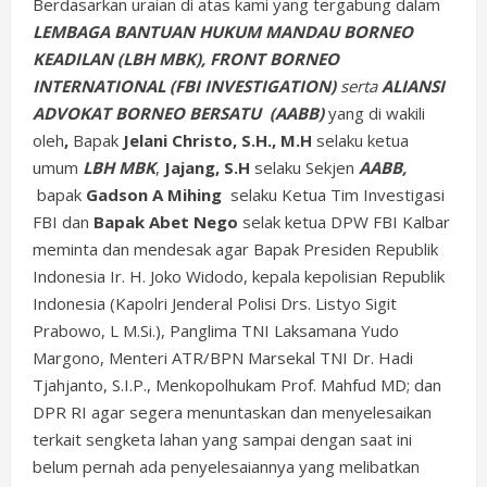
Berdasarkan uraian di atas kami yang tergabung dalam
LEMBAGA BANTUAN HUKUM MANDAU BORNEO
KEADILAN (LBH MBK),
FRONT BORNEO
INTERNATIONAL (FBI INVESTIGATION)
serta
ALIANSI
ADVOKAT BORNEO BERSATU
(AABB)
yang di wakili
oleh
,
Bapak
Jelani Christo, S.H., M.H
selaku ketua
umum
LBH MBK
,
Jajang, S.H
selaku Sekjen
AABB,
bapak
Gadson A Mihing
selaku Ketua Tim Investigasi
FBI dan
Bapak Abet Nego
selak ketua DPW FBI Kalbar
meminta dan mendesak agar Bapak Presiden Republik
Indonesia Ir. H. Joko Widodo, kepala kepolisian Republik
Indonesia (Kapolri Jenderal Polisi Drs. Listyo Sigit
Prabowo, L M.Si.), Panglima TNI Laksamana Yudo
Margono, Menteri ATR/BPN Marsekal TNI Dr. Hadi
Tjahjanto, S.I.P., Menkopolhukam Prof. Mahfud MD; dan
DPR RI agar segera menuntaskan dan menyelesaikan
terkait sengketa lahan yang sampai dengan saat ini
belum pernah ada penyelesaiannya yang melibatkan