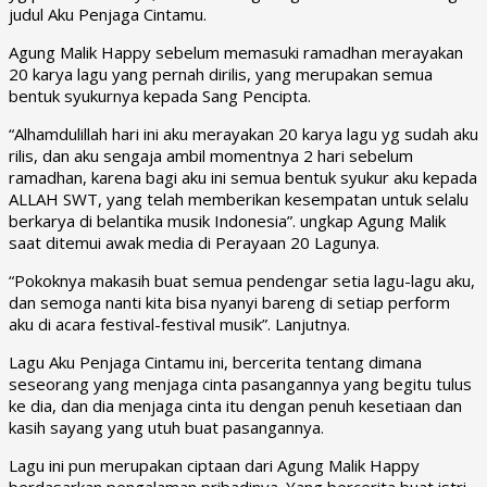
judul Aku Penjaga Cintamu.
Agung Malik Happy
sebelum memasuki ramadhan merayakan
20 karya lagu yang pernah dirilis, yang merupakan semua
bentuk syukurnya kepada Sang Pencipta.
“Alhamdulillah hari ini aku merayakan 20 karya lagu yg sudah aku
rilis, dan aku sengaja ambil momentnya 2 hari sebelum
ramadhan, karena bagi aku ini semua bentuk syukur aku kepada
ALLAH SWT, yang telah memberikan kesempatan untuk selalu
berkarya di belantika musik Indonesia”. ungkap Agung Malik
saat ditemui awak media di Perayaan 20 Lagunya.
“Pokoknya makasih buat semua pendengar setia lagu-lagu aku,
dan semoga nanti kita bisa nyanyi bareng di setiap perform
aku di acara festival-festival musik”. Lanjutnya.
Lagu
Aku Penjaga Cintamu
ini, bercerita tentang dimana
seseorang yang menjaga cinta pasangannya yang begitu tulus
ke dia, dan dia menjaga cinta itu dengan penuh kesetiaan dan
kasih sayang yang utuh buat pasangannya.
Lagu ini pun merupakan ciptaan dari
Agung Malik Happy
berdasarkan pengalaman pribadinya. Yang bercerita buat istri