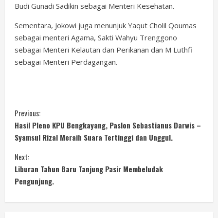
Budi Gunadi Sadikin sebagai Menteri Kesehatan.
Sementara, Jokowi juga menunjuk Yaqut Cholil Qoumas
sebagai menteri Agama, Sakti Wahyu Trenggono
sebagai Menteri Kelautan dan Perikanan dan M Luthfi
sebagai Menteri Perdagangan.
C
Previous:
Hasil Pleno KPU Bengkayang, Paslon Sebastianus Darwis –
o
Syamsul Rizal Meraih Suara Tertinggi dan Unggul.
n
Next:
Liburan Tahun Baru Tanjung Pasir Membeludak
t
Pengunjung.
i