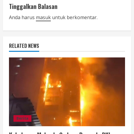
n
Tinggalkan Balasan
u
Anda harus
masuk
untuk berkomentar.
e
R
RELATED NEWS
e
a
d
i
n
g
Berita