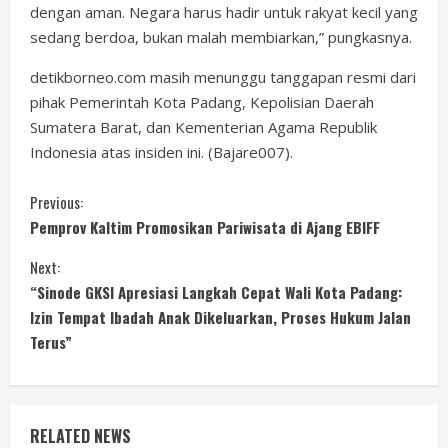
dengan aman. Negara harus hadir untuk rakyat kecil yang
sedang berdoa, bukan malah membiarkan,” pungkasnya.
detikborneo.com masih menunggu tanggapan resmi dari
pihak Pemerintah Kota Padang, Kepolisian Daerah
Sumatera Barat, dan Kementerian Agama Republik
Indonesia atas insiden ini. (Bajare007).
C
Previous:
Pemprov Kaltim Promosikan Pariwisata di Ajang EBIFF
o
Next:
n
“Sinode GKSI Apresiasi Langkah Cepat Wali Kota Padang:
Izin Tempat Ibadah Anak Dikeluarkan, Proses Hukum Jalan
t
Terus”
i
n
RELATED NEWS