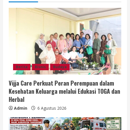
u
e
R
e
a
d
Berita
Bisnis
Budaya
i
Vijja Care Perkuat Peran Perempuan dalam
n
Kesehatan Keluarga melalui Edukasi TOGA dan
g
Herbal
Admin
6 Agustus 2026