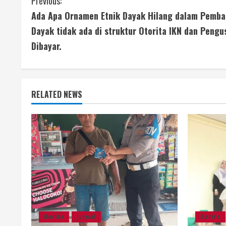
C
Previous:
Ada Apa Ornamen Etnik Dayak Hilang dalam Pemba
o
Dayak tidak ada di struktur Otorita IKN dan Peng
n
Dibayar.
t
i
RELATED NEWS
n
u
e
R
e
a
Berita
Jurnal
Berita