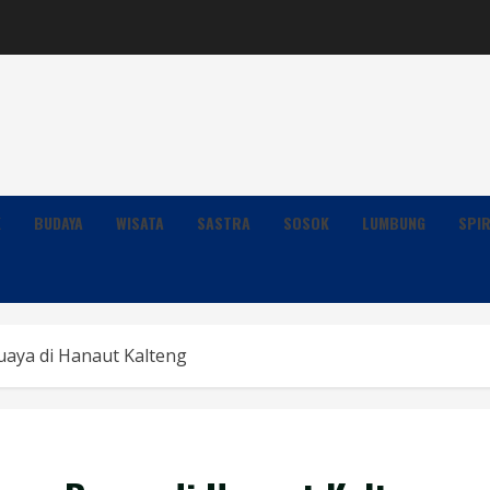
K
BUDAYA
WISATA
SASTRA
SOSOK
LUMBUNG
SPIR
aya di Hanaut Kalteng