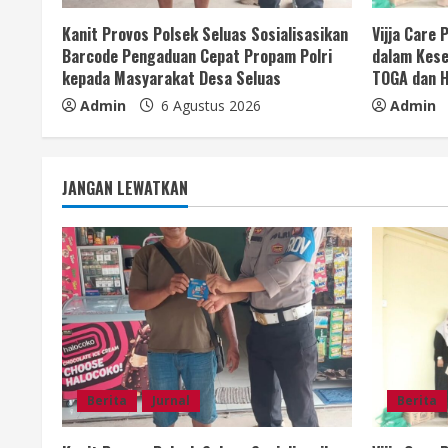
d
Kanit Provos Polsek Seluas Sosialisasikan
Vijja Care
i
Barcode Pengaduan Cepat Propam Polri
dalam Kese
kepada Masyarakat Desa Seluas
TOGA dan H
n
Admin
6 Agustus 2026
Admin
g
JANGAN LEWATKAN
Berita
Jurnal
Berita