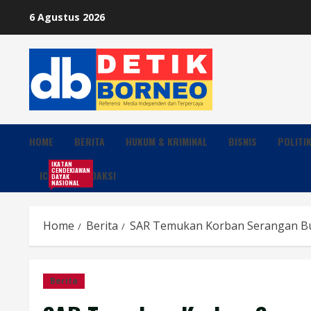
Skip
6 Agustus 2026
to
content
HOME
BERITA
HUKUM & KRIMINAL
BISNIS
POLITI
IKATAN
CENDEKIAWAN
ICDN
REDAKSI
DAYAK
NASIONAL
Home
Berita
SAR Temukan Korban Serangan Bu
Berita