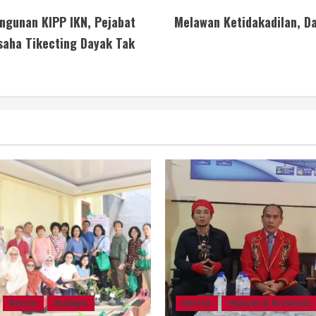
ngunan KIPP IKN, Pejabat
Melawan Ketidakadilan, D
usaha Tikecting Dayak Tak
Bisnis
Budaya
Berita
Hukum & Kriminal,