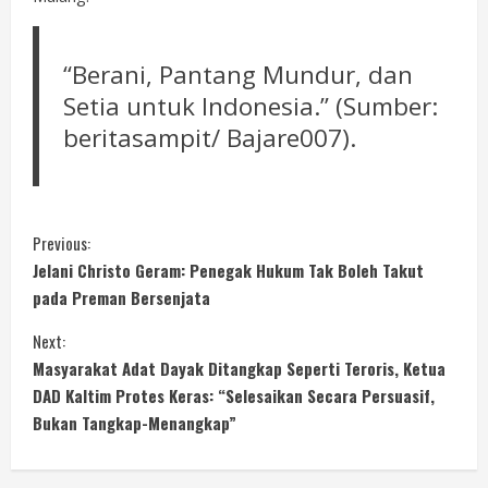
“Berani, Pantang Mundur, dan
Setia untuk Indonesia.” (Sumber:
beritasampit/ Bajare007).
C
Previous:
Jelani Christo Geram: Penegak Hukum Tak Boleh Takut
o
pada Preman Bersenjata
n
Next:
Masyarakat Adat Dayak Ditangkap Seperti Teroris, Ketua
t
DAD Kaltim Protes Keras: “Selesaikan Secara Persuasif,
i
Bukan Tangkap-Menangkap”
n