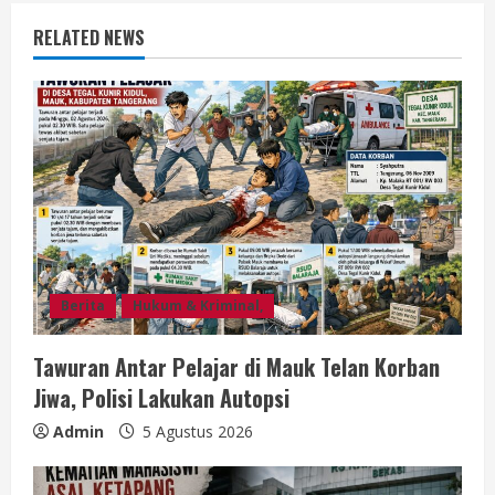
u
RELATED NEWS
e
R
e
a
d
i
Berita
Hukum & Kriminal,
n
Tawuran Antar Pelajar di Mauk Telan Korban
Jiwa, Polisi Lakukan Autopsi
g
Admin
5 Agustus 2026