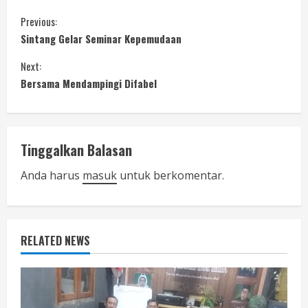
C
Previous:
Sintang Gelar Seminar Kepemudaan
o
Next:
n
Bersama Mendampingi Difabel
t
i
Tinggalkan Balasan
n
Anda harus
masuk
untuk berkomentar.
u
e
RELATED NEWS
R
e