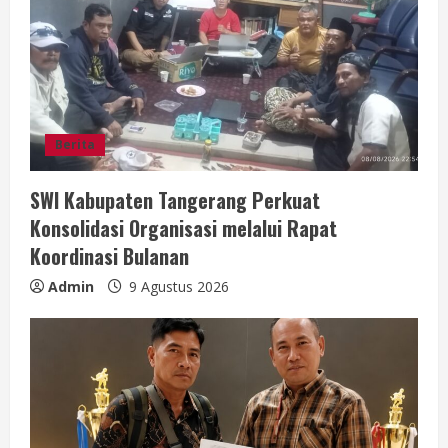
a
d
i
n
Berita
g
SWI Kabupaten Tangerang Perkuat
Konsolidasi Organisasi melalui Rapat
Koordinasi Bulanan
Admin
9 Agustus 2026