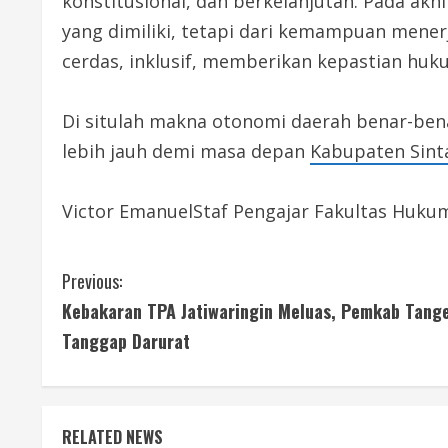
konstitusional, dan berkelanjutan. Pada ak
yang dimiliki, tetapi dari kemampuan mene
cerdas, inklusif, memberikan kepastian huk
Di situlah makna otonomi daerah benar-be
lebih jauh demi masa depan
Kabupaten Sint
Victor EmanuelStaf Pengajar Fakultas Hukum
C
Previous:
Kebakaran TPA Jatiwaringin Meluas, Pemkab Tang
o
Tanggap Darurat
n
t
RELATED NEWS