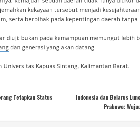
hirnya, kemajuan sebuah daerah tidak hanya diukur 
rjemahkan kekayaan tersebut menjadi kesejahteraan
um, serta berpihak pada kepentingan daerah tanpa 
nar diuji: bukan pada kemampuan memungut lebih 
ang
dan generasi yang akan datang.
 Universitas Kapuas Sintang, Kalimantan Barat.
erang Tetapkan Status
Indonesia dan Belarus Lun
Prabowo: Wuju