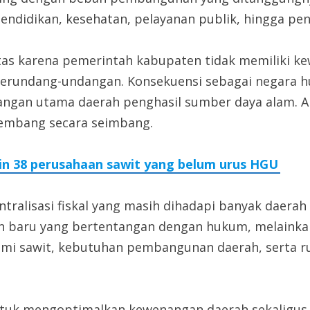
ndidikan, kesehatan, pelayanan publik, hingga pe
erbatas karena pemerintah kabupaten tidak memiliki
n perundang-undangan. Konsekuensi sebagai negar
ntangan utama daerah penghasil sumber daya alam. 
embang secara seimbang.
zin 38 perusahaan sawit yang belum urus HGU
ralisasi fiskal yang masih dihadapi banyak daerah d
n baru yang bertentangan dengan hukum, melaink
i sawit, kebutuhan pembangunan daerah, serta r
 untuk mengoptimalkan kewenangan daerah sekali