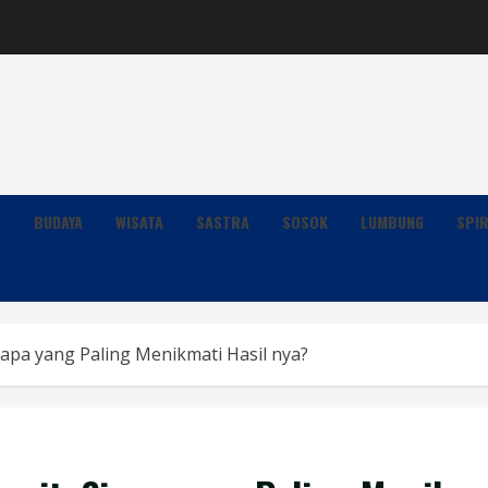
K
BUDAYA
WISATA
SASTRA
SOSOK
LUMBUNG
SPIR
iapa yang Paling Menikmati Hasil nya?