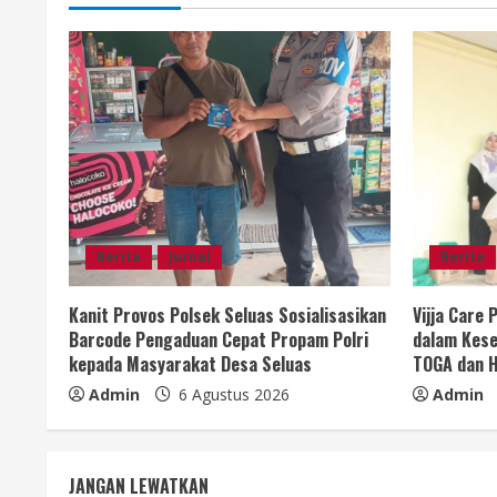
i
n
u
e
R
e
Berita
Jurnal
Berita
a
Kanit Provos Polsek Seluas Sosialisasikan
Vijja Care
d
Barcode Pengaduan Cepat Propam Polri
dalam Kese
kepada Masyarakat Desa Seluas
TOGA dan H
i
Admin
6 Agustus 2026
Admin
n
g
JANGAN LEWATKAN