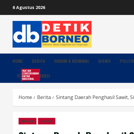
Skip
6 Agustus 2026
to
content
HOME
BERITA
HUKUM & KRIMINAL
BISNIS
POLITI
IKATAN
CENDEKIAWAN
ICDN
REDAKSI
DAYAK
NASIONAL
Home
Berita
Sintang Daerah Penghasil Sawit, S
Berita
Jurnal