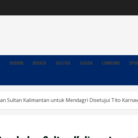
K
BUDAYA
WISATA
SASTRA
SOSOK
LUMBUNG
SPIR
n Sultan Kalimantan untuk Mendagri Disetujui Tito Karnavia