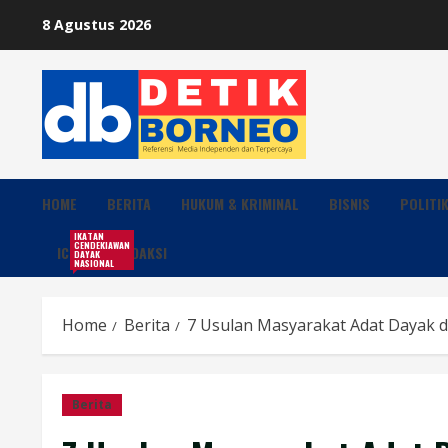
Skip
8 Agustus 2026
to
content
HOME
BERITA
HUKUM & KRIMINAL
BISNIS
POLITI
IKATAN
CENDEKIAWAN
ICDN
REDAKSI
DAYAK
NASIONAL
Home
Berita
7 Usulan Masyarakat Adat Dayak da
Berita