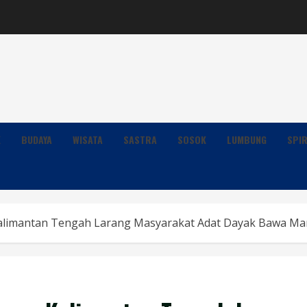
K
BUDAYA
WISATA
SASTRA
SOSOK
LUMBUNG
SPIR
Kalimantan Tengah Larang Masyarakat Adat Dayak Bawa M