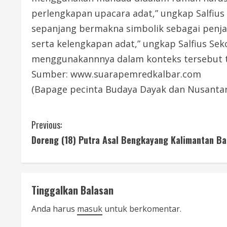
perlengkapan upacara adat,” ungkap Salfi
sepanjang bermakna simbolik sebagai penjag
serta kelengkapan adat,” ungkap Salfius Se
menggunakannnya dalam konteks tersebut tid
Sumber: www.suarapemredkalbar.com
(Bapage pecinta Budaya Dayak dan Nusantar
C
Previous:
Doreng (18) Putra Asal Bengkayang Kalimantan Bar
o
n
t
Tinggalkan Balasan
i
Anda harus
masuk
untuk berkomentar.