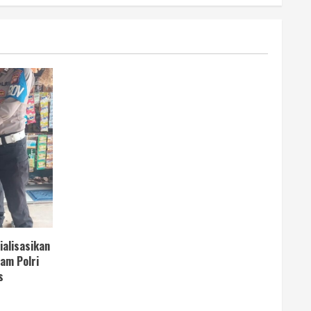
ialisasikan
am Polri
s