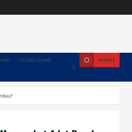
ITUAL
PETUAH LELUHUR
PARTNER
andau?