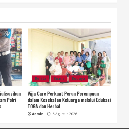
Berita
Bisnis
Budaya
ialisasikan
Vijja Care Perkuat Peran Perempuan
am Polri
dalam Kesehatan Keluarga melalui Edukasi
s
TOGA dan Herbal
Admin
6 Agustus 2026