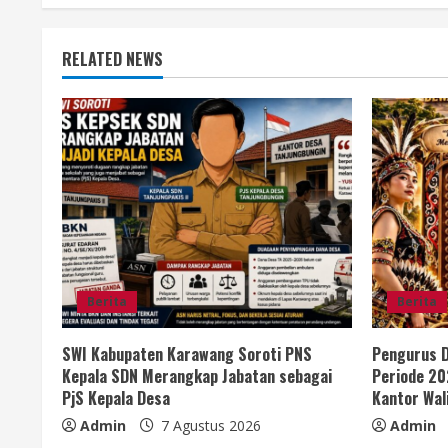
n
u
RELATED NEWS
e
R
e
a
d
i
Berita
Berita
n
SWI Kabupaten Karawang Soroti PNS
Pengurus D
Kepala SDN Merangkap Jabatan sebagai
Periode 20
g
PjS Kepala Desa
Kantor Wal
Admin
7 Agustus 2026
Admin