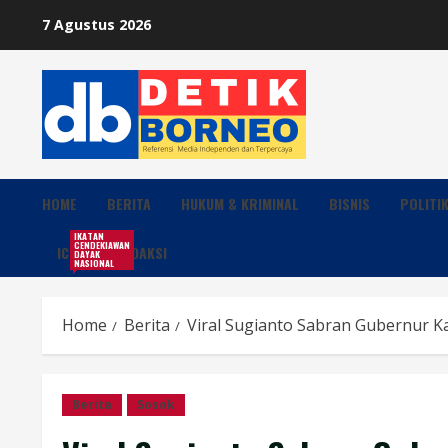
Skip
7 Agustus 2026
to
content
HOME
BERITA
HUKUM & KRIMINAL
BISNIS
POLITI
IKATAN
CENDEKIAWAN
ICDN
REDAKSI
DAYAK
NASIONAL
Home
Berita
Viral Sugianto Sabran Gubernur 
Berita
Sosok