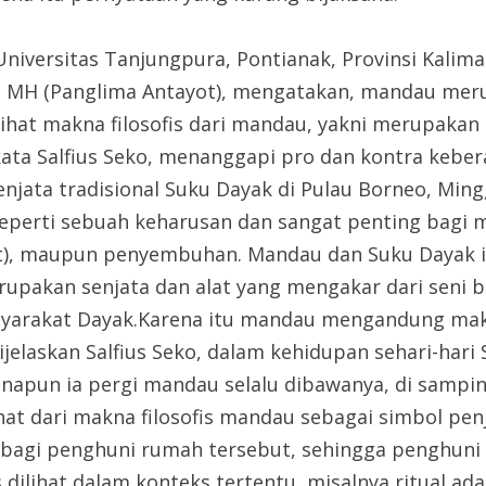
iversitas Tanjungpura, Pontianak, Provinsi Kaliman
SH, MH (Panglima Antayot), mengatakan, mandau me
ihat makna filosofis dari mandau, yakni merupakan
ata Salfius Seko, menanggapi pro dan kontra kebe
jata tradisional Suku Dayak di Pulau Borneo, Mingg
eperti sebuah keharusan dan sangat penting bagi m
dat), maupun penyembuhan. Mandau dan Suku Dayak i
rupakan senjata dan alat yang mengakar dari sen
yarakat Dayak.Karena itu mandau mengandung makna 
ijelaskan Salfius Seko, dalam kehidupan sehari-hari
emanapun ia pergi mandau selalu dibawanya, di samp
dilihat dari makna filosofis mandau sebagai simbol
a bagi penghuni rumah tersebut, sehingga penghu
ihat dalam konteks tertentu, misalnya ritual adat