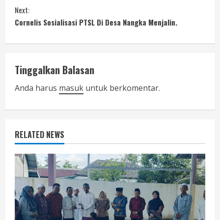
n
Next:
Cornelis Sosialisasi PTSL Di Desa Nangka Menjalin.
t
i
n
Tinggalkan Balasan
u
Anda harus
masuk
untuk berkomentar.
e
R
RELATED NEWS
e
a
d
i