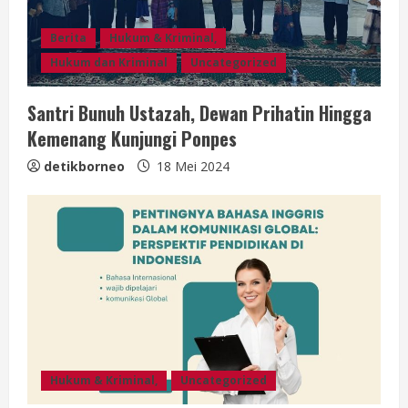
n
Berita
Hukum & Kriminal,
g
Hukum dan Kriminal
Uncategorized
Santri Bunuh Ustazah, Dewan Prihatin Hingga
Kemenang Kunjungi Ponpes
detikborneo
18 Mei 2024
Hukum & Kriminal,
Uncategorized