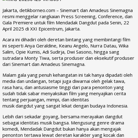
Jakarta, detikborneo.com – Sinemart dan Amadeus Sinemagna
resmi menggelar rangkaian Press Screening, Conference, dan
Gala Premiere untuk
film Mendadak Dangdut
pada Senin, 22
April 2025 di XXI Epicentrum, Jakarta.
Acara ini dihadiri oleh deretan bintang yang membintangi film
ini seperti
Anya Geraldine, Keanu Angelo
, Nurra Datau, Wika
Salim, Opie Kumis, Adi Sudirja, Dwi Sasono, hingga sang
sutradara Monty Tiwa, serta produser dan eksekutif produser
dari Sinemart dan Amadeus Sinemagna.
Malam gala yang penuh kehangatan ini tak hanya dipadati oleh
media dan undangan, tetapi juga diwarnai oleh gelak tawa,
rasa haru, dan antusiasme tinggi dari para penonton yang
sudah tidak sabar menyaksikan film yang menyajikan cerita
tentang perjuangan, mimpi, dan identitas
musik dangdut yang sangat lekat dengan budaya Indonesia.
Lebih dari sekadar goyang, bersama merayakan dangdut
sebagai identitas musik bangsa. Mengusung genre drama
komedi,
Mendadak Dangdut
bukan hanya akan mengajak
penonton tertawa lewat deretan karakter yang kocak dan