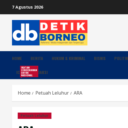
Skip
7 Agustus 2026
to
content
HOME
BERITA
HUKUM & KRIMINAL
BISNIS
POLITI
IKATAN
CENDEKIAWAN
ICDN
REDAKSI
DAYAK
NASIONAL
Home
Petuah Leluhur
ARA
Petuah Leluhur