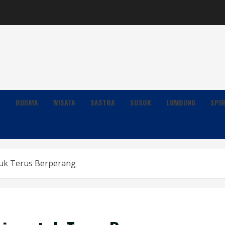
K
BUDAYA
WISATA
SASTRA
SOSOK
LUMBUNG
SPIR
tuk Terus Berperang