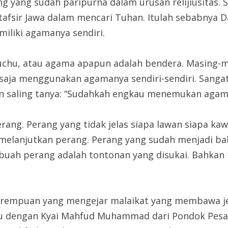
ng yang sudah paripurna dalam urusan relijiusitas.
tafsir Jawa dalam mencari Tuhan. Itulah sebabnya 
iliki agamanya sendiri.
nguchu, atau agama apapun adalah bendera. Masing-
ja menggunakan agamanya sendiri-sendiri. Sangat in
 dan saling tanya: “Sudahkah engkau menemukan agam
rang. Perang yang tidak jelas siapa lawan siapa ka
k melanjutkan perang. Perang yang sudah menjadi b
buah perang adalah tontonan yang disukai. Bahkan t
perempuan yang mengejar malaikat yang membawa je
u dengan Kyai Mahfud Muhammad dari Pondok Pesant