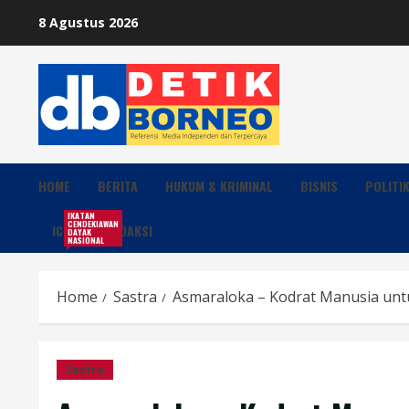
Skip
8 Agustus 2026
to
content
HOME
BERITA
HUKUM & KRIMINAL
BISNIS
POLITI
IKATAN
CENDEKIAWAN
ICDN
REDAKSI
DAYAK
NASIONAL
Home
Sastra
Asmaraloka – Kodrat Manusia un
Sastra