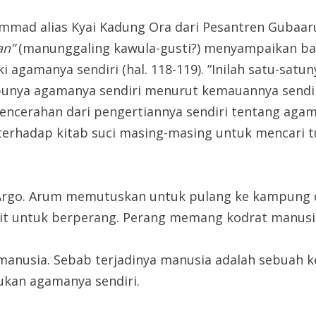
mad alias Kyai Kadung Ora dari Pesantren Gubaarul
kan”
(manunggaling kawula-gusti?) menyampaikan bah
ki agamanya sendiri (hal. 118-119). ”Inilah satu-sa
punya agamanya sendiri menurut kemauannya sendir
pencerahan dari pengertiannya sendiri tentang agam
erhadap kitab suci masing-masing untuk mencari 
Argo. Arum memutuskan untuk pulang ke kampung 
t untuk berperang. Perang memang kodrat manusi
manusia. Sebab terjadinya manusia adalah sebuah ke
ukan agamanya sendiri.