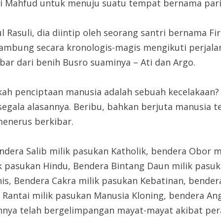
Kyai Mahfud untuk menuju suatu tempat bernama pari
Rasuli, dia diintip oleh seorang santri bernama Fird
sambung secara kronologis-magis mengikuti perjala
ar dari benih Busro suaminya – Ati dan Argo.
akah penciptaan manusia adalah sebuah kecelakaan?
gala alasannya. Beribu, bahkan berjuta manusia te
enerus berkibar.
ndera Salib milik pasukan Katholik, bendera Obor m
k pasukan Hindu, Bendera Bintang Daun milik pasuk
nis, Bendera Cakra milik pasukan Kebatinan, bende
Rantai milik pasukan Manusia Kloning, bendera Ang
ahnya telah bergelimpangan mayat-mayat akibat per