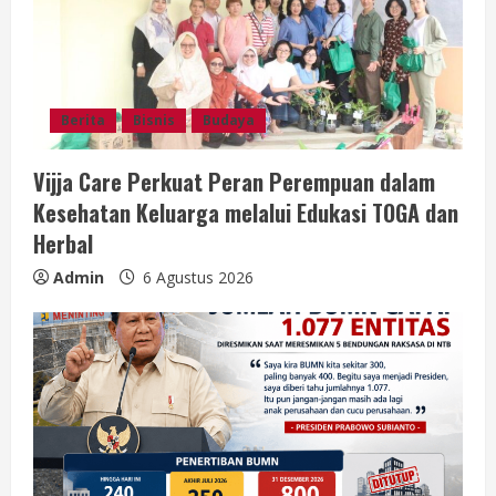
e
a
d
Berita
Bisnis
Budaya
i
Vijja Care Perkuat Peran Perempuan dalam
n
Kesehatan Keluarga melalui Edukasi TOGA dan
g
Herbal
Admin
6 Agustus 2026