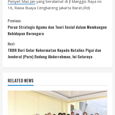
Penyet Mas Jan
yang beralamat di Jl Manggis Raya no
16, Rawa Buaya Cengkareng Jakarta Barat.(Rd)
C
Previous:
Peran Strategis Agama dan Teori Sosial dalam Membangun
o
Kehidupan Bernegara
n
Next:
TBBR Beri Gelar Kehormatan Kepada Natalius Pigai dan
t
Jenderal (Purn) Dudung Abdurrahman, Ini Gelarnya
i
n
RELATED NEWS
u
e
R