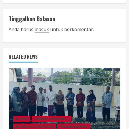
t
i
Tinggalkan Balasan
n
Anda harus
masuk
untuk berkomentar.
u
e
RELATED NEWS
R
e
a
d
i
Berita
Hukum & Kriminal,
n
Hukum dan Kriminal
Uncategorized