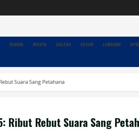
K
BUDAYA
WISATA
SASTRA
SOSOK
LUMBUNG
SPIR
t Rebut Suara Sang Petahana
5: Ribut Rebut Suara Sang Peta