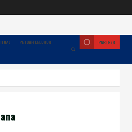
ITUAL
PETUAH LELUHUR
PARTNER
hana