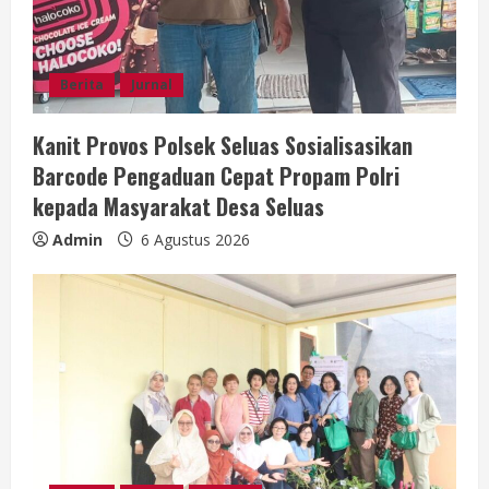
a
d
Berita
Jurnal
i
Kanit Provos Polsek Seluas Sosialisasikan
n
Barcode Pengaduan Cepat Propam Polri
g
kepada Masyarakat Desa Seluas
Admin
6 Agustus 2026