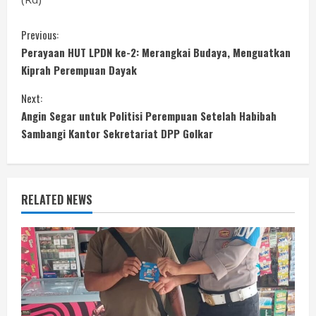
C
Previous:
Perayaan HUT LPDN ke-2: Merangkai Budaya, Menguatkan
o
Kiprah Perempuan Dayak
n
Next:
Angin Segar untuk Politisi Perempuan Setelah Habibah
t
Sambangi Kantor Sekretariat DPP Golkar
i
n
RELATED NEWS
u
e
R
e