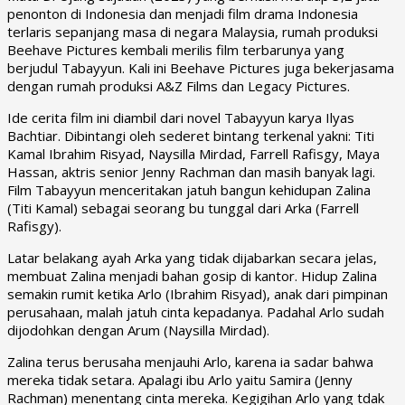
penonton di Indonesia dan menjadi film drama Indonesia
terlaris sepanjang masa di negara Malaysia, rumah produksi
Beehave Pictures kembali merilis film terbarunya yang
berjudul
Tabayyun
. Kali ini Beehave Pictures juga bekerjasama
dengan rumah produksi A&Z Films dan Legacy Pictures.
Ide cerita film ini diambil dari novel
Tabayyun
karya Ilyas
Bachtiar. Dibintangi oleh sederet bintang terkenal yakni: Titi
Kamal Ibrahim Risyad, Naysilla Mirdad, Farrell Rafisgy, Maya
Hassan, aktris senior Jenny Rachman dan masih banyak lagi.
Film Tabayyun menceritakan jatuh bangun kehidupan Zalina
(Titi Kamal) sebagai seorang bu tunggal dari Arka (Farrell
Rafisgy).
Latar belakang ayah Arka yang tidak dijabarkan secara jelas,
membuat Zalina menjadi bahan gosip di kantor. Hidup Zalina
semakin rumit ketika Arlo (Ibrahim Risyad), anak dari pimpinan
perusahaan, malah jatuh cinta kepadanya. Padahal Arlo sudah
dijodohkan dengan Arum (Naysilla Mirdad).
Zalina terus berusaha menjauhi Arlo, karena ia sadar bahwa
mereka tidak setara. Apalagi ibu Arlo yaitu Samira (Jenny
Rachman) menentang cinta mereka. Kegigihan Arlo yang tdak