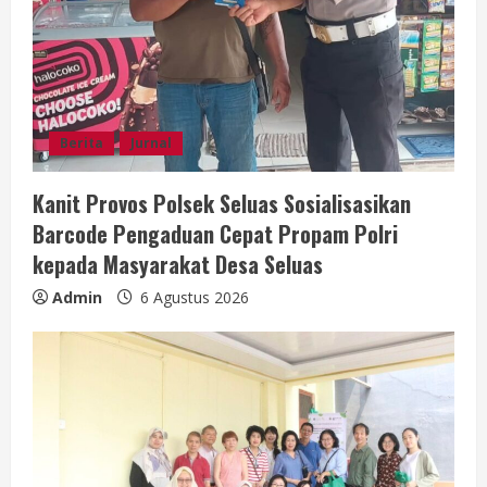
d
i
n
g
Berita
Jurnal
Kanit Provos Polsek Seluas Sosialisasikan
Barcode Pengaduan Cepat Propam Polri
kepada Masyarakat Desa Seluas
Admin
6 Agustus 2026