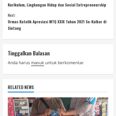
C
Kurikulum, Lingkungan Hidup dan Social Entrepreneurship
o
Next:
n
Ormas Katolik Apresiasi MTQ XXIX Tahun 2021 Se-Kalbar di
Sintang
t
i
n
Tinggalkan Balasan
u
Anda harus
masuk
untuk berkomentar.
e
R
RELATED NEWS
e
a