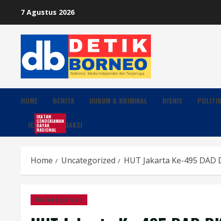
Skip
7 Agustus 2026
to
content
HOME
BERITA
HUKUM & KRIMINAL
BISNIS
POLITI
IKATAN
CENDEKIAWAN
ICDN
REDAKSI
DAYAK
NASIONAL
Home
Uncategorized
HUT Jakarta Ke-495 DAD D
Uncategorized