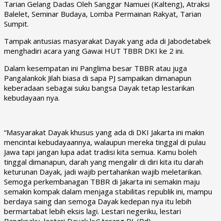
Tarian Gelang Dadas Oleh Sanggar Namuei (Kalteng), Atraksi
Balelet, Seminar Budaya, Lomba Permainan Rakyat, Tarian
Sumpit.
Tampak antusias masyarakat Dayak yang ada di Jabodetabek
menghadiri acara yang Gawai HUT TBBR DKI ke 2 ini.
Dalam kesempatan ini Panglima besar TBBR atau juga
Pangalankok Jilah biasa di sapa PJ sampaikan dimanapun
keberadaan sebagai suku bangsa Dayak tetap lestarikan
kebudayaan nya.
“Masyarakat Dayak khusus yang ada di DKI Jakarta ini makin
mencintai kebudayaannya, walaupun mereka tinggal di pulau
Jawa tapi jangan lupa adat tradisi kita semua. Kamu boleh
tinggal dimanapun, darah yang mengalir di diri kita itu darah
keturunan Dayak, jadi wajib pertahankan wajib meletarikan.
Semoga perkembanagan TBBR di Jakarta ini semakin maju
semakin kompak dalam menjaga stabilitas republik ini, mampu
berdaya saing dan semoga Dayak kedepan nya itu lebih
bermartabat lebih eksis lagi. Lestari negeriku, lestari
Bangksaku, lestari Dayak ku” terang PJ. (Rd)