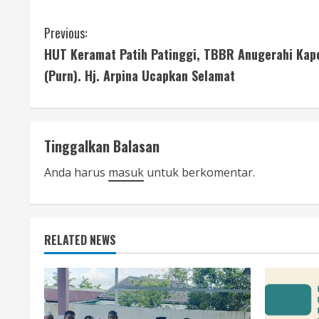
C
Previous:
HUT Keramat Patih Patinggi, TBBR Anugerahi Kapol
o
(Purn). Hj. Arpina Ucapkan Selamat
n
t
Tinggalkan Balasan
i
Anda harus
masuk
untuk berkomentar.
n
u
e
RELATED NEWS
R
e