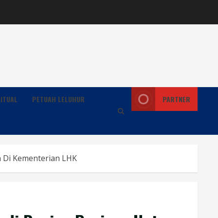
ITUAL
PETUAH LELUHUR
PARTNER
n Di Kementerian LHK