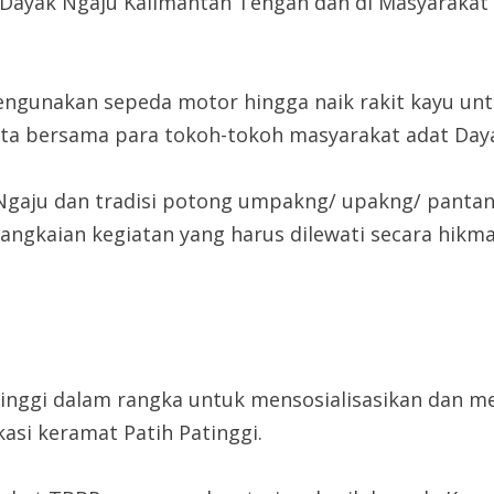
Dayak Ngaju Kalimantan Tengah dan di Masyarakat
engunakan sepeda motor hingga naik rakit kayu unt
cita bersama para tokoh-tokoh masyarakat adat Day
aju dan tradisi potong umpakng/ upakng/ pantan m
rangkaian kegiatan yang harus dilewati secara hik
inggi dalam rangka untuk mensosialisasikan dan me
si keramat Patih Patinggi.