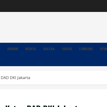
K
BUDAYA
WISATA
SASTRA
SOSOK
LUMBUNG
SPIR
a DAD DKI Jakarta