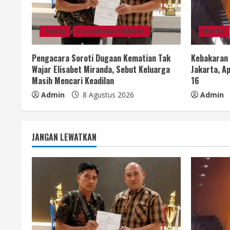
i
Berita
Hukum dan Kriminal
Berita
n
g
Pengacara Soroti Dugaan Kematian Tak
Kebakaran
Wajar Elisabet Miranda, Sebut Keluarga
Jakarta, Ap
Masih Mencari Keadilan
16
Admin
8 Agustus 2026
Admin
JANGAN LEWATKAN