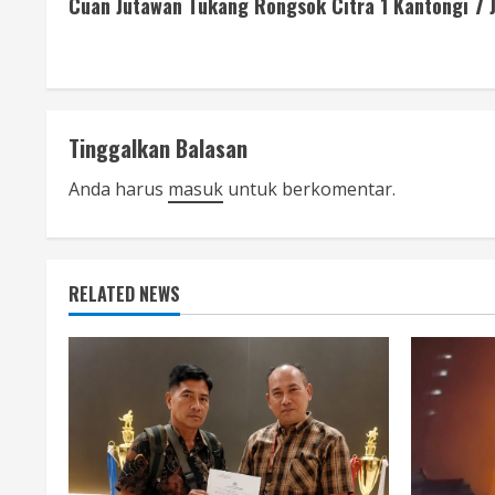
Cuan Jutawan Tukang Rongsok Citra 1 Kantongi 7 J
o
n
t
Tinggalkan Balasan
i
Anda harus
masuk
untuk berkomentar.
n
u
e
RELATED NEWS
R
e
a
d