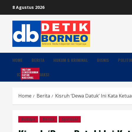
Skip
8 Agustus 2026
to
content
HOME
BERITA
HUKUM & KRIMINAL
BISNIS
POLITI
IKATAN
CENDEKIAWAN
ICDN
REDAKSI
DAYAK
NASIONAL
Home
Berita
Kisruh ‘Dewa Datuk’ Ini Kata Ketu
Budaya
Berita
Spiritual