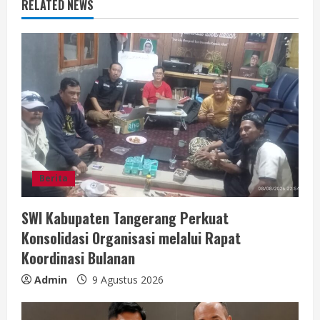
u
RELATED NEWS
e
R
e
a
d
i
Berita
n
SWI Kabupaten Tangerang Perkuat
Konsolidasi Organisasi melalui Rapat
g
Koordinasi Bulanan
Admin
9 Agustus 2026