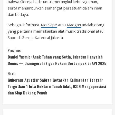
bahwa Gereja hadir untuk merangkul keberagaman,
serta menumbuhkan semangat persatuan dalam iman
dan budaya.
Sebagai informasi,
Mei Sape
atau
Maegan
adalah orang
yang pertama memaikankan alat musik tradisional atau
Sape di Gereja Katedral Jakarta.
C
Previous:
Daniel Yusmic: Anak Tuhan yang Setia, Jabatan Hanyalah
o
Bonus — Dianugerahi Figur Hukum Berdampak di API 2025
n
Next:
Gubernur Agustiar Sabran Getarkan Kalimantan Tengah:
t
Targetkan 1 Juta Hektare Tanah Adat, ICDN Mengapresiasi
i
dan Siap Dukung Penuh
n