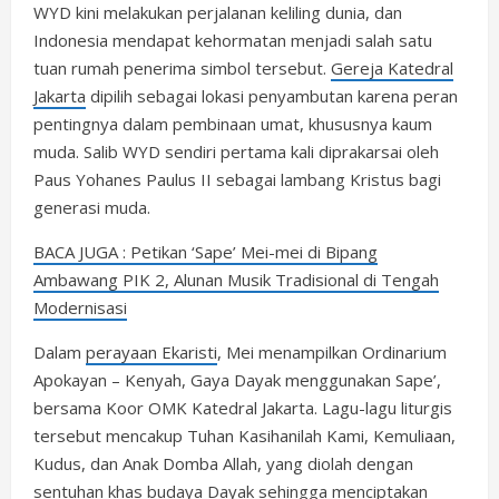
WYD kini melakukan perjalanan keliling dunia, dan
Indonesia mendapat kehormatan menjadi salah satu
tuan rumah penerima simbol tersebut.
Gereja Katedral
Jakarta
dipilih sebagai lokasi penyambutan karena peran
pentingnya dalam pembinaan umat, khususnya kaum
muda. Salib WYD sendiri pertama kali diprakarsai oleh
Paus Yohanes Paulus II sebagai lambang Kristus bagi
generasi muda.
BACA JUGA : Petikan ‘Sape’ Mei-mei di Bipang
Ambawang PIK 2, Alunan Musik Tradisional di Tengah
Modernisasi
Dalam
perayaan Ekaristi
, Mei menampilkan Ordinarium
Apokayan – Kenyah, Gaya Dayak menggunakan Sape’,
bersama Koor OMK Katedral Jakarta. Lagu-lagu liturgis
tersebut mencakup Tuhan Kasihanilah Kami, Kemuliaan,
Kudus, dan Anak Domba Allah, yang diolah dengan
sentuhan khas budaya Dayak sehingga menciptakan