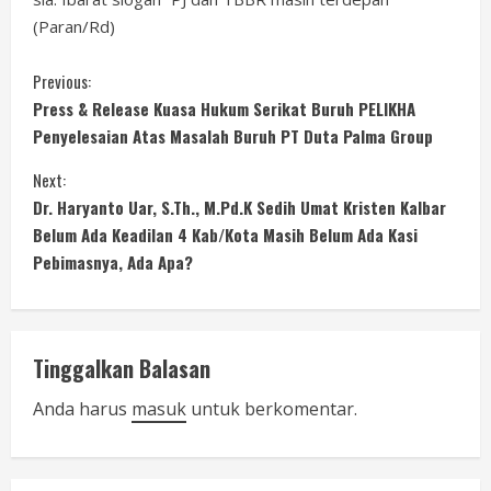
(Paran/Rd)
C
Previous:
Press & Release Kuasa Hukum Serikat Buruh PELIKHA
o
Penyelesaian Atas Masalah Buruh PT Duta Palma Group
n
Next:
Dr. Haryanto Uar, S.Th., M.Pd.K Sedih Umat Kristen Kalbar
t
Belum Ada Keadilan 4 Kab/Kota Masih Belum Ada Kasi
i
Pebimasnya, Ada Apa?
n
u
Tinggalkan Balasan
e
Anda harus
masuk
untuk berkomentar.
R