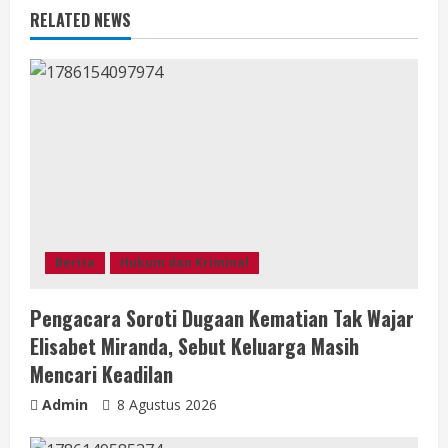
e
RELATED NEWS
a
d
i
n
g
Berita
Hukum dan Kriminal
Pengacara Soroti Dugaan Kematian Tak Wajar
Elisabet Miranda, Sebut Keluarga Masih
Mencari Keadilan
Admin
8 Agustus 2026