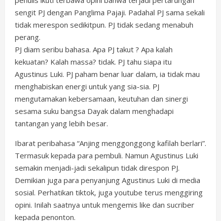
penulis ikuti terbawa opini bahwa terjadi pertarungan
sengit PJ dengan Panglima Pajaji. Padahal PJ sama sekali
tidak merespon sedikitpun. PJ tidak sedang menabuh
perang.
PJ diam seribu bahasa. Apa PJ takut ? Apa kalah
kekuatan? Kalah massa? tidak. PJ tahu siapa itu
Agustinus Luki. PJ paham benar luar dalam, ia tidak mau
menghabiskan energi untuk yang sia-sia. PJ
mengutamakan kebersamaan, keutuhan dan sinergi
sesama suku bangsa Dayak dalam menghadapi
tantangan yang lebih besar.
Ibarat peribahasa “Anjing menggonggong kafilah berlari”.
Termasuk kepada para pembuli. Namun Agustinus Luki
semakin menjadi-jadi sekalipun tidak direspon PJ.
Demikian juga para penyanjung Agustinus Luki di media
sosial. Perhatikan tiktok, juga youtube terus menggiring
opini. Inilah saatnya untuk mengemis like dan sucriber
kepada penonton.