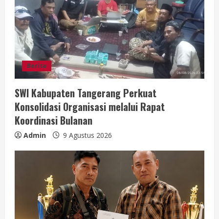
n
g
Berita
SWI Kabupaten Tangerang Perkuat
Konsolidasi Organisasi melalui Rapat
Koordinasi Bulanan
Admin
9 Agustus 2026