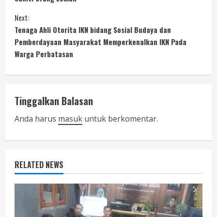
n
Next:
t
Tenaga Ahli Otorita IKN bidang Sosial Budaya dan
i
Pemberdayaan Masyarakat Memperkenalkan IKN Pada
Warga Perbatasan
n
u
Tinggalkan Balasan
e
Anda harus
masuk
untuk berkomentar.
R
e
a
RELATED NEWS
d
i