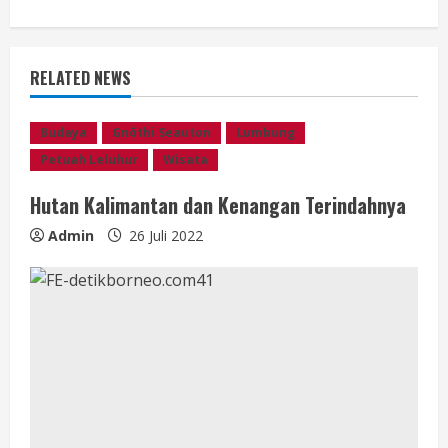
u
e
RELATED NEWS
R
e
Budaya
Gnōthi Seauton
Lumbung
Petuah Leluhur
Wisata
a
Hutan Kalimantan dan Kenangan Terindahnya
d
Admin
26 Juli 2022
i
n
g