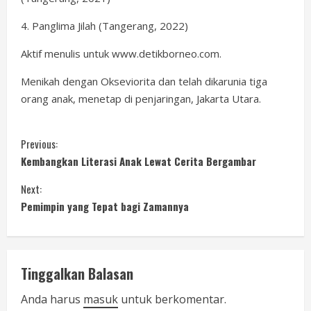
4. Panglima Jilah (Tangerang, 2022)
Aktif menulis untuk www.detikborneo.com.
Menikah dengan Okseviorita dan telah dikarunia tiga
orang anak, menetap di penjaringan, Jakarta Utara.
C
Previous:
Kembangkan Literasi Anak Lewat Cerita Bergambar
o
Next:
n
Pemimpin yang Tepat bagi Zamannya
t
i
Tinggalkan Balasan
n
Anda harus
masuk
untuk berkomentar.