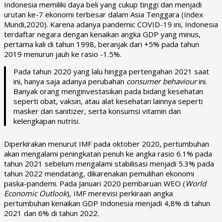
Indonesia memiliki daya beli yang cukup tinggi dan menjadi
urutan ke-7 ekonomi terbesar dalam Asia Tenggara (Index
Mundi,2020). Karena adanya pandemic COVID-19 ini, Indonesia
terdaftar negara dengan kenaikan angka GDP yang minus,
pertama kali di tahun 1998, beranjak dari +5% pada tahun
2019 menurun jauh ke rasio -1.5%.
Pada tahun 2020 yang lalu hingga pertengahan 2021 saat
ini, hanya saja adanya perubahan
consumer behaviour
ini.
Banyak orang menginvestasikan pada bidang kesehatan
seperti obat, vaksin, atau alat kesehatan lainnya seperti
masker dan sanitizer, serta konsumsi vitamin dan
kelengkapan nutrisi.
Diperkirakan menurut IMF pada oktober 2020, pertumbuhan
akan mengalami peningkatan penuh ke angka rasio 6.1% pada
tahun 2021 sebelum mengalami stabilisasi menjadi 5.3% pada
tahun 2022 mendatang, dikarenakan pemulihan ekonomi
paska-pandemi. Pada Januari 2020 pembaruan WEO (
World
Economic Outlook
), IMF merevisi perkiraan angka
pertumbuhan kenaikan GDP Indonesia menjadi 4,8% di tahun
2021 dan 6% di tahun 2022.